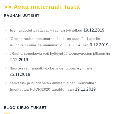
>> Avaa materiaali tästä
RAUHAN UUTISET
19.12.2019
Teemavuodet päättyvät – rauhan työ jatkuu
“Olkoon rauha loppumaton. Joulu on taas..” – Lapsille
9.12.2019
suunniteltu oma Kauneimmat joululaulut -runko
#Rauha-somekuvia voit hyödyntää teemavuosien jälkeenkin
2.12.2019
Nuorten rauhanpalkinto Let’s get global -ryhmälle
25.11.2019
Kasvatus- ja nuorisoalan ammattilainen: muistathan
19.11.2019
ilmoittautua NUORI2020-tapahtumaan
BLOGIKIRJOITUKSET