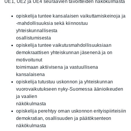
UE1, UE2 ja UE4 seuraavien tavoitteiden näkökulmasta
opiskelija tuntee kansalaisen vaikuttamiskeinoja ja
-mahdollisuuksia sekä kiinnostuu
yhteiskunnallisesta
osallistumisesta
opiskelija tuntee vaikutusmahdollisuuksiaan
demokraattisen yhteiskunnan jäsenenä ja on
motivoitunut
toimimaan aktiivisena ja vastuullisena
kansalaisena
opiskelija tutustuu uskonnon ja yhteiskunnan
vuorovaikutukseen nyky-Suomessa äänioikeuden
ja vaalien
näkökulmasta
opiskelija perehtyy oman uskonnon erityispiirteisiin
demokratian, osallisuuden ja päätöksenteon
näkökulmasta