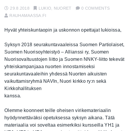
29.8.2018
LUKIO
,
NUORET
0 COMMENTS
RAUHAMAASSA.FI
Hyvät yhteiskuntaopin ja uskonnon opettajat lukioissa,
Syksyn 2018 seurakuntavaaleissa Suomen Partiolaiset,
Suomen Nuorisoyhteistyö – Allianssi ry, Suomen
Nuorisovaltuustojen liitto ja Suomen NNKY-liitto tekevät
yhteiskampanjaaa nuorten innostamiseksi
seurakuntavaaleihin yhdessä Nuorten aikuisten
vaikuttamisryhmä NAVIn, Nuori kirkko ry:n sekä
Kirkkohallituksen
kanssa.
Olemme koonneet teille oheisen virikemateriaalin
hyödynnettäväksi opetuksessa syksyn aikana. Tätä
materiaalia voi soveltaa esimerkiksi kursseilla YH1 ja