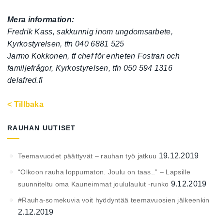
Mera information:
Fredrik Kass, sakkunnig inom ungdomsarbete,
Kyrkostyrelsen, tfn 040 6881 525
Jarmo Kokkonen, tf chef för enheten Fostran och
familjefrågor, Kyrkostyrelsen, tfn 050 594 1316
delafred.fi
< Tillbaka
RAUHAN UUTISET
19.12.2019
Teemavuodet päättyvät – rauhan työ jatkuu
“Olkoon rauha loppumaton. Joulu on taas..” – Lapsille
9.12.2019
suunniteltu oma Kauneimmat joululaulut -runko
#Rauha-somekuvia voit hyödyntää teemavuosien jälkeenkin
2.12.2019