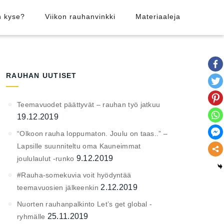
n kyse?
Viikon rauhanvinkki
Materiaaleja
RAUHAN UUTISET
Teemavuodet päättyvät – rauhan työ jatkuu
19.12.2019
“Olkoon rauha loppumaton. Joulu on taas..” –
Lapsille suunniteltu oma Kauneimmat
9.12.2019
joululaulut -runko
#Rauha-somekuvia voit hyödyntää
2.12.2019
teemavuosien jälkeenkin
Nuorten rauhanpalkinto Let’s get global -
25.11.2019
ryhmälle