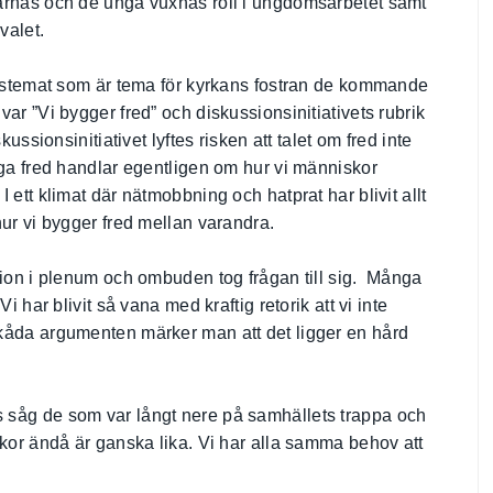
arnas och de unga vuxnas roll i ungdomsarbetet samt
valet.
edstemat som är tema för kyrkans fostran de kommande
ar ”Vi bygger fred” och diskussionsinitiativets rubrik
ussionsinitiativet lyftes risken att talet om fred inte
gga fred handlar egentligen om hur vi människor
ett klimat där nätmobbning och hatprat har blivit allt
ur vi bygger fred mellan varandra.
sion i plenum och ombuden tog frågan till sig. Många
 har blivit så vana med kraftig retorik att vi inte
kåda argumenten märker man att det ligger en hård
 såg de som var långt nere på samhällets trappa och
skor ändå är ganska lika. Vi har alla samma behov att