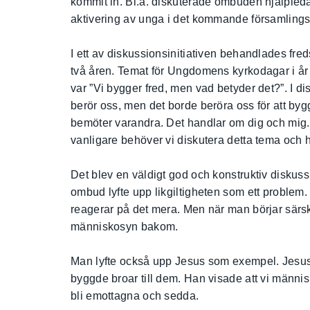
kommit in. Bl.a. diskuterade ombuden hjälpled
aktivering av unga i det kommande församlings
I ett av diskussionsinitiativen behandlades fr
två åren. Temat för Ungdomens kyrkodagar i år v
var ”Vi bygger fred, men vad betyder det?”. I disk
berör oss, men det borde beröra oss för att by
bemöter varandra. Det handlar om dig och mig. I 
vanligare behöver vi diskutera detta tema och h
Det blev en väldigt god och konstruktiv diskus
ombud lyfte upp likgiltigheten som ett problem. Vi
reagerar på det mera. Men när man börjar särs
människosyn bakom.
Man lyfte också upp Jesus som exempel. Jesus
byggde broar till dem. Han visade att vi männi
bli emottagna och sedda.