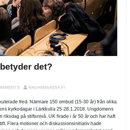
 betyder det?
OMMENTS
RAUHAMAASSA.FI
erade fred. Närmare 150 ombud (15-30 år) från olika
omens kyrkodagar i Lärkkulla 25-28.1.2018. Ungdomens
ksdag på stiftsnivå. UK firade i år 50 år och har haft
tift. Flera motioner och diskussionsinitiativ hade