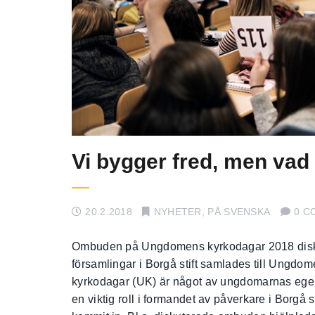
Vi bygger fred, men vad
20.2.2018
NYHETER
,
PÅ SVENSKA
0 C
Ombuden på Ungdomens kyrkodagar 2018 diskut
församlingar i Borgå stift samlades till Ungd
kyrkodagar (UK) är något av ungdomarnas egen ri
en viktig roll i formandet av påverkare i Borgå s