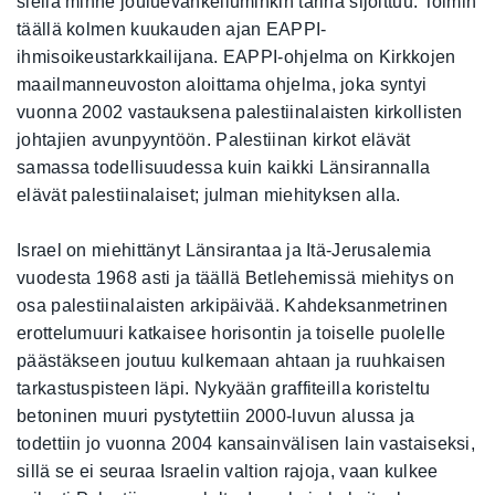
siellä minne jouluevankeliuminkin tarina sijoittuu. Toimin
täällä kolmen kuukauden ajan EAPPI-
ihmisoikeustarkkailijana. EAPPI-ohjelma on Kirkkojen
maailmanneuvoston aloittama ohjelma, joka syntyi
vuonna 2002 vastauksena palestiinalaisten kirkollisten
johtajien avunpyyntöön. Palestiinan kirkot elävät
samassa todellisuudessa kuin kaikki Länsirannalla
elävät palestiinalaiset; julman miehityksen alla.
Israel on miehittänyt Länsirantaa ja Itä-Jerusalemia
vuodesta 1968 asti ja täällä Betlehemissä miehitys on
osa palestiinalaisten arkipäivää. Kahdeksanmetrinen
erottelumuuri katkaisee horisontin ja toiselle puolelle
päästäkseen joutuu kulkemaan ahtaan ja ruuhkaisen
tarkastuspisteen läpi. Nykyään graffiteilla koristeltu
betoninen muuri pystytettiin 2000-luvun alussa ja
todettiin jo vuonna 2004 kansainvälisen lain vastaiseksi,
sillä se ei seuraa Israelin valtion rajoja, vaan kulkee