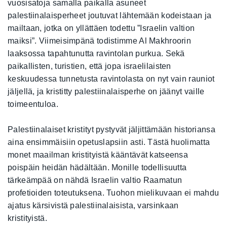
vuosisatoja samalla paikalla asuneet
palestiinalaisperheet joutuvat lähtemään kodeistaan ja
mailtaan, jotka on yllättäen todettu ”Israelin valtion
maiksi”. Viimeisimpänä todistimme Al Makhroorin
laaksossa tapahtunutta ravintolan purkua. Sekä
paikallisten, turistien, että jopa israelilaisten
keskuudessa tunnetusta ravintolasta on nyt vain rauniot
jäljellä, ja kristitty palestiinalaisperhe on jäänyt vaille
toimeentuloa.
Palestiinalaiset kristityt pystyvät jäljittämään historiansa
aina ensimmäisiin opetuslapsiin asti. Tästä huolimatta
monet maailman kristityistä kääntävät katseensa
poispäin heidän hädältään. Monille todellisuutta
tärkeämpää on nähdä Israelin valtio Raamatun
profetioiden toteutuksena. Tuohon mielikuvaan ei mahdu
ajatus kärsivistä palestiinalaisista, varsinkaan
kristityistä.