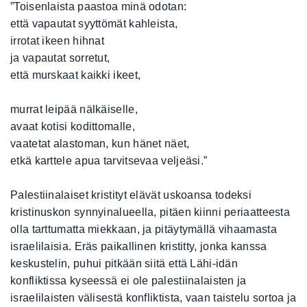
”Toisenlaista paastoa minä odotan:
että vapautat syyttömät kahleista,
irrotat ikeen hihnat
ja vapautat sorretut,
että murskaat kaikki ikeet,
murrat leipää nälkäiselle,
avaat kotisi kodittomalle,
vaatetat alastoman, kun hänet näet,
etkä karttele apua tarvitsevaa veljeäsi.”
Palestiinalaiset kristityt elävät uskoansa todeksi
kristinuskon synnyinalueella, pitäen kiinni periaatteesta
olla tarttumatta miekkaan, ja pitäytymällä vihaamasta
israelilaisia. Eräs paikallinen kristitty, jonka kanssa
keskustelin, puhui pitkään siitä että Lähi-idän
konfliktissa kyseessä ei ole palestiinalaisten ja
israelilaisten välisestä konfliktista, vaan taistelu sortoa ja