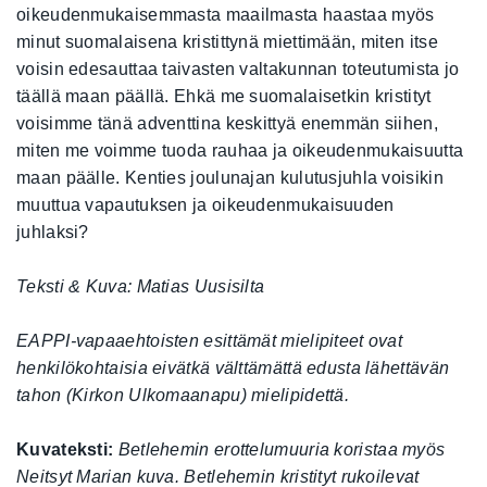
oikeudenmukaisemmasta maailmasta haastaa myös
minut suomalaisena kristittynä miettimään, miten itse
voisin edesauttaa taivasten valtakunnan toteutumista jo
täällä maan päällä. Ehkä me suomalaisetkin kristityt
voisimme tänä adventtina keskittyä enemmän siihen,
miten me voimme tuoda rauhaa ja oikeudenmukaisuutta
maan päälle. Kenties joulunajan kulutusjuhla voisikin
muuttua vapautuksen ja oikeudenmukaisuuden
juhlaksi?
Teksti & Kuva: Matias Uusisilta
EAPPI-vapaaehtoisten esittämät mielipiteet ovat
henkilökohtaisia eivätkä välttämättä edusta lähettävän
tahon (Kirkon Ulkomaanapu) mielipidettä.
Kuvateksti:
Betlehemin erottelumuuria koristaa myös
Neitsyt Marian kuva. Betlehemin kristityt rukoilevat