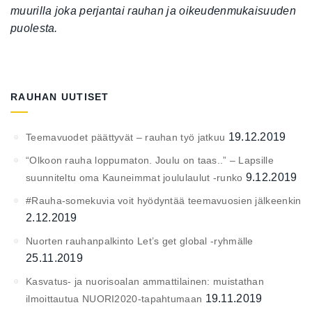
muurilla joka perjantai rauhan ja oikeudenmukaisuuden
puolesta.
RAUHAN UUTISET
19.12.2019
Teemavuodet päättyvät – rauhan työ jatkuu
“Olkoon rauha loppumaton. Joulu on taas..” – Lapsille
9.12.2019
suunniteltu oma Kauneimmat joululaulut -runko
#Rauha-somekuvia voit hyödyntää teemavuosien jälkeenkin
2.12.2019
Nuorten rauhanpalkinto Let’s get global -ryhmälle
25.11.2019
Kasvatus- ja nuorisoalan ammattilainen: muistathan
19.11.2019
ilmoittautua NUORI2020-tapahtumaan