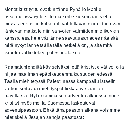
Monet kristityt tulevatkin tänne Pyhälle Maalle
uskonnollissävytteisille matkoille kulkemaan siellä
missä Jeesus on kulkenut. Valitettavan monet tuntuvan
lähtevän matkalle niin vahvojen valmiiden mielikuvien
kanssa, että he eivät tänne saavuttuaan edes näe sitä
mitä nykytilanne täällä tällä hetkellä on, ja sitä mitä
Israelin valtio tekee palestiinalaisille.
Raamatunlehdiltä käy selväksi, että kristityt eivät voi olla
hiljaa maailman epäoikeudenmukaisuuden edessä.
Täällä miehitetyssä Palestiinassa kamppailu Israelin
valtion sortavaa miehityspolitiikkaa vastaan on
päivittäistä. Nyt ensimmäisen adventin alkaessa monet
kristityt myös meillä Suomessa laskeutuvat
adventtipaastoon. Ehkä tänä paaston aikana voisimme
mietiskellä Jesajan sanoja paastosta: