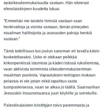
epäoikeudenmukaisuutta vastaan. Hän siteerasi
efesolaiskirjeen kuudetta lukua:
”Emmehän me taistele ihmisiä vastaan vaan
henkivaltoja ja voimia vastaan, tämän pimeyden
maailman hallitsijoita ja avaruuden pahoja henkiä
vastaan.”
Tämä todellisuus tuo joulun sanoman eri tavalla käsin
kosketeltavaksi. Usko ei olekaan pelkkää
kirkonpenkissä istumista ja kädet ristissä rukoilemista,
vaan aktiivista toimimista oikeudenmukaisemman
maailman puolesta. Vapautuksen teologian mukaan
pelastus ei ole jotain mikä tapahtuu vasta
tuonpuoleisessa, vaan se alkaa jo täällä. Saarnasihan
Jeesuskin ilosanomaansa juuri köyhille ja sorretuille.
Palestiinalaisten kristittyjen toivo paremmasta ja