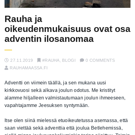
Rauha ja
oikeudenmukaisuus ovat osa
adventin ilosanomaa
27.11.2019
#RAUHA
,
BLOGI
0 COMMENTS
RAUHAMAASSA.FI
Adventti on viimein täällä, ja sen mukana uusi
kirkkovuosi sekä alkava joulun odotus. Me kristityt
alamme hiljalleen valmistautumaan joulun ihmeeseen,
vapahtajamme Jeesuksen syntymään.
Itse olen siinä mielessä etuoikeutetussa asemassa, että
saan viettää sekä adventtia että joulua Betlehemissä,