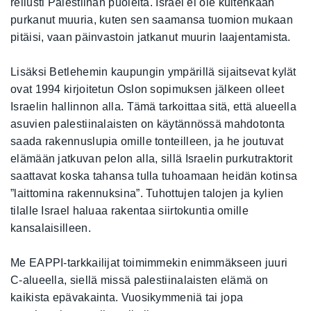
reilusti Palestiinan puolelta. Israel ei ole kuitenkaan
purkanut muuria, kuten sen saamansa tuomion mukaan
pitäisi, vaan päinvastoin jatkanut muurin laajentamista.
Lisäksi Betlehemin kaupungin ympärillä sijaitsevat kylät
ovat 1994 kirjoitetun Oslon sopimuksen jälkeen olleet
Israelin hallinnon alla. Tämä tarkoittaa sitä, että alueella
asuvien palestiinalaisten on käytännössä mahdotonta
saada rakennuslupia omille tonteilleen, ja he joutuvat
elämään jatkuvan pelon alla, sillä Israelin purkutraktorit
saattavat koska tahansa tulla tuhoamaan heidän kotinsa
”laittomina rakennuksina”. Tuhottujen talojen ja kylien
tilalle Israel haluaa rakentaa siirtokuntia omille
kansalaisilleen.
Me EAPPI-tarkkailijat toimimmekin enimmäkseen juuri
C-alueella, siellä missä palestiinalaisten elämä on
kaikista epävakainta. Vuosikymmeniä tai jopa