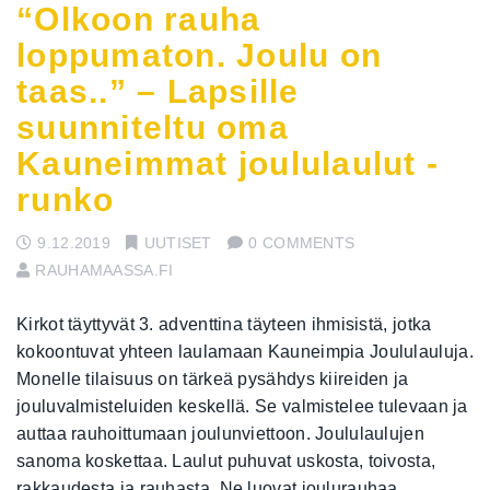
“Olkoon rauha
loppumaton. Joulu on
taas..” – Lapsille
suunniteltu oma
Kauneimmat joululaulut -
runko
9.12.2019
UUTISET
0 COMMENTS
RAUHAMAASSA.FI
Kirkot täyttyvät 3. adventtina täyteen ihmisistä, jotka
kokoontuvat yhteen laulamaan Kauneimpia Joululauluja.
Monelle tilaisuus on tärkeä pysähdys kiireiden ja
jouluvalmisteluiden keskellä. Se valmistelee tulevaan ja
auttaa rauhoittumaan joulunviettoon. Joululaulujen
sanoma koskettaa. Laulut puhuvat uskosta, toivosta,
rakkaudesta ja rauhasta. Ne luovat joulurauhaa