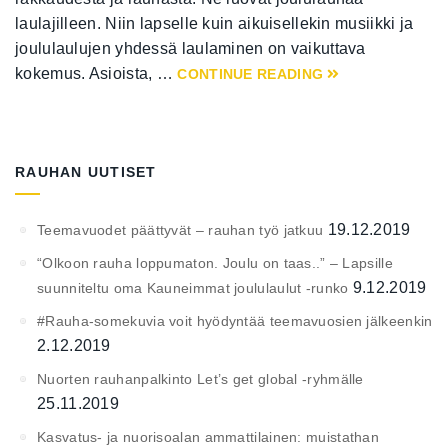
laulajilleen. Niin lapselle kuin aikuisellekin musiikki ja
joululaulujen yhdessä laulaminen on vaikuttava
kokemus. Asioista, …
CONTINUE READING
RAUHAN UUTISET
19.12.2019
Teemavuodet päättyvät – rauhan työ jatkuu
“Olkoon rauha loppumaton. Joulu on taas..” – Lapsille
9.12.2019
suunniteltu oma Kauneimmat joululaulut -runko
#Rauha-somekuvia voit hyödyntää teemavuosien jälkeenkin
2.12.2019
Nuorten rauhanpalkinto Let’s get global -ryhmälle
25.11.2019
Kasvatus- ja nuorisoalan ammattilainen: muistathan