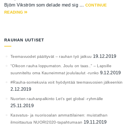
Björn Vikström som delade med sig …
CONTINUE
READING
RAUHAN UUTISET
19.12.2019
Teemavuodet päättyvät – rauhan työ jatkuu
“Olkoon rauha loppumaton. Joulu on taas..” – Lapsille
9.12.2019
suunniteltu oma Kauneimmat joululaulut -runko
#Rauha-somekuvia voit hyödyntää teemavuosien jälkeenkin
2.12.2019
Nuorten rauhanpalkinto Let’s get global -ryhmälle
25.11.2019
Kasvatus- ja nuorisoalan ammattilainen: muistathan
19.11.2019
ilmoittautua NUORI2020-tapahtumaan