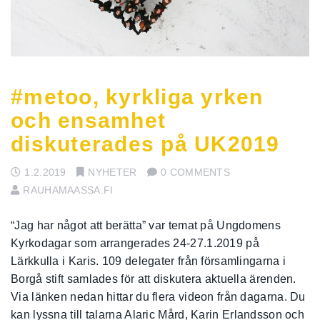
#metoo, kyrkliga yrken
och ensamhet
diskuterades på UK2019
1.2.2019
NYHETER
0 COMMENTS
RAUHAMAASSA.FI
“Jag har något att berätta” var temat på Ungdomens
Kyrkodagar som arrangerades 24-27.1.2019 på
Lärkkulla i Karis. 109 delegater från församlingarna i
Borgå stift samlades för att diskutera aktuella ärenden.
Via länken nedan hittar du flera videon från dagarna. Du
kan lyssna till talarna Alaric Mård, Karin Erlandsson och