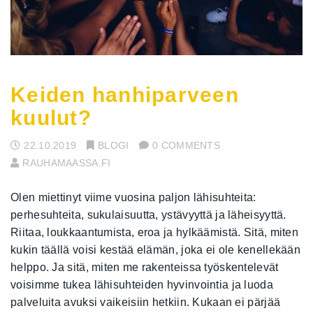
Keiden hanhiparveen
kuulut?
22.10.2019
BLOGI
0 COMMENTS
RAUHAMAASSA.FI
Olen miettinyt viime vuosina paljon lähisuhteita:
perhesuhteita, sukulaisuutta, ystävyyttä ja läheisyyttä.
Riitaa, loukkaantumista, eroa ja hylkäämistä. Sitä, miten
kukin täällä voisi kestää elämän, joka ei ole kenellekään
helppo. Ja sitä, miten me rakenteissa työskentelevät
voisimme tukea lähisuhteiden hyvinvointia ja luoda
palveluita avuksi vaikeisiin hetkiin. Kukaan ei pärjää