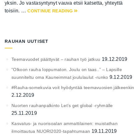
yksin. Jo vastasyntynyt vauva etsii katsetta, yhteyttä
toisiin. …
CONTINUE READING
RAUHAN UUTISET
19.12.2019
Teemavuodet päättyvät – rauhan työ jatkuu
“Olkoon rauha loppumaton. Joulu on taas..” – Lapsille
9.12.2019
suunniteltu oma Kauneimmat joululaulut -runko
#Rauha-somekuvia voit hyödyntää teemavuosien jälkeenkin
2.12.2019
Nuorten rauhanpalkinto Let’s get global -ryhmälle
25.11.2019
Kasvatus- ja nuorisoalan ammattilainen: muistathan
19.11.2019
ilmoittautua NUORI2020-tapahtumaan