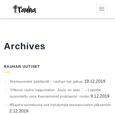
Toggle
navigat
Archives
RAUHAN UUTISET
19.12.2019
Teemavuodet päättyvät – rauhan työ jatkuu
“Olkoon rauha loppumaton. Joulu on taas..” – Lapsille
9.12.2019
suunniteltu oma Kauneimmat joululaulut -runko
#Rauha-somekuvia voit hyödyntää teemavuosien jälkeenkin
2.12.2019