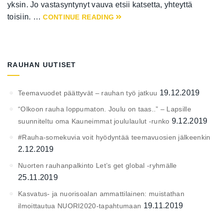
yksin. Jo vastasyntynyt vauva etsii katsetta, yhteyttä
toisiin. …
CONTINUE READING
RAUHAN UUTISET
19.12.2019
Teemavuodet päättyvät – rauhan työ jatkuu
“Olkoon rauha loppumaton. Joulu on taas..” – Lapsille
9.12.2019
suunniteltu oma Kauneimmat joululaulut -runko
#Rauha-somekuvia voit hyödyntää teemavuosien jälkeenkin
2.12.2019
Nuorten rauhanpalkinto Let’s get global -ryhmälle
25.11.2019
Kasvatus- ja nuorisoalan ammattilainen: muistathan
19.11.2019
ilmoittautua NUORI2020-tapahtumaan