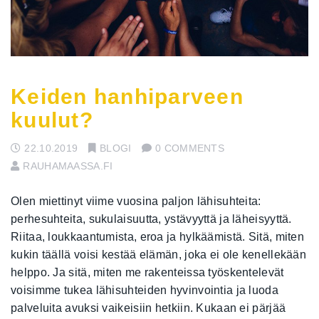
Keiden hanhiparveen
kuulut?
22.10.2019
BLOGI
0 COMMENTS
RAUHAMAASSA.FI
Olen miettinyt viime vuosina paljon lähisuhteita:
perhesuhteita, sukulaisuutta, ystävyyttä ja läheisyyttä.
Riitaa, loukkaantumista, eroa ja hylkäämistä. Sitä, miten
kukin täällä voisi kestää elämän, joka ei ole kenellekään
helppo. Ja sitä, miten me rakenteissa työskentelevät
voisimme tukea lähisuhteiden hyvinvointia ja luoda
palveluita avuksi vaikeisiin hetkiin. Kukaan ei pärjää