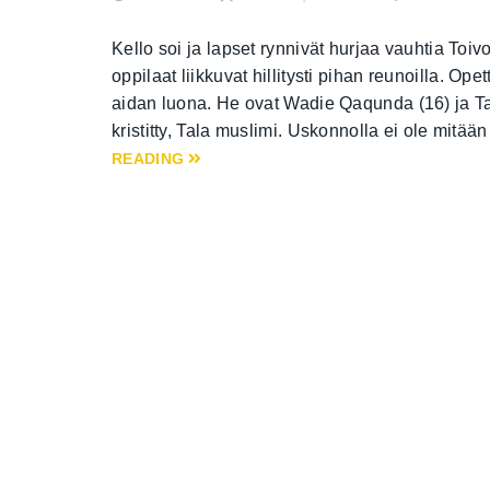
Kello soi ja lapset rynnivät hurjaa vauhtia Toiv
oppilaat liikkuvat hillitysti pihan reunoilla. Ope
aidan luona. He ovat Wadie Qaqunda (16) ja T
kristitty, Tala muslimi. Uskonnolla ei ole mitä
READING