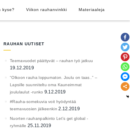
n kyse?
Viikon rauhanvinkki
Materiaaleja
RAUHAN UUTISET
Teemavuodet päättyvät – rauhan työ jatkuu
19.12.2019
“Olkoon rauha loppumaton. Joulu on taas..” –
Lapsille suunniteltu oma Kauneimmat
9.12.2019
joululaulut -runko
#Rauha-somekuvia voit hyödyntää
2.12.2019
teemavuosien jälkeenkin
Nuorten rauhanpalkinto Let’s get global -
25.11.2019
ryhmälle