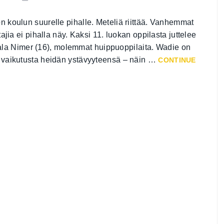
on koulun suurelle pihalle. Meteliä riittää. Vanhemmat
ttajia ei pihalla näy. Kaksi 11. luokan oppilasta juttelee
ala Nimer (16), molemmat huippuoppilaita. Wadie on
än vaikutusta heidän ystävyyteensä – näin …
CONTINUE