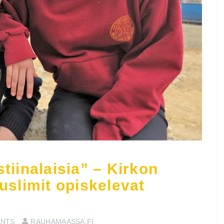
stiinalaisia” – Kirkon
muslimit opiskelevat
ENTS
RAUHAMAASSA.FI