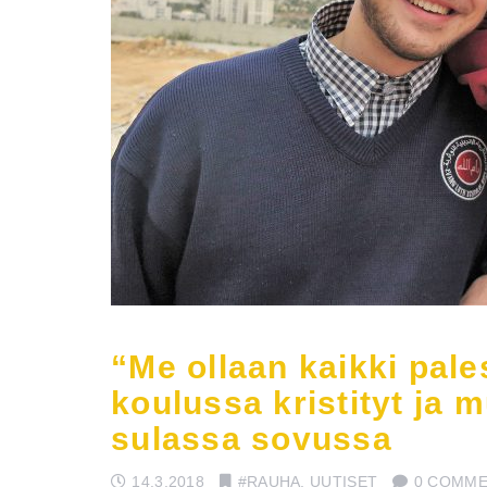
“Me ollaan kaikki pale
koulussa kristityt ja 
sulassa sovussa
14.3.2018
#RAUHA
,
UUTISET
0 COMM