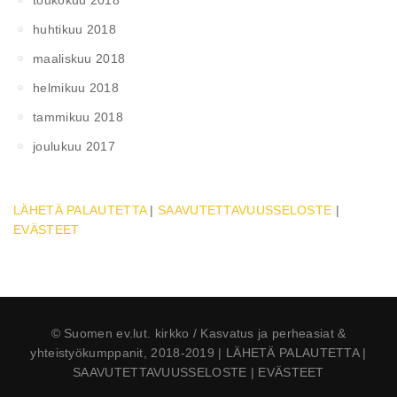
toukokuu 2018
huhtikuu 2018
maaliskuu 2018
helmikuu 2018
tammikuu 2018
joulukuu 2017
LÄHETÄ PALAUTETTA
|
SAAVUTETTAVUUSSELOSTE
|
EVÄSTEET
© Suomen ev.lut. kirkko / Kasvatus ja perheasiat &
yhteistyökumppanit, 2018-2019 | LÄHETÄ PALAUTETTA |
SAAVUTETTAVUUSSELOSTE | EVÄSTEET