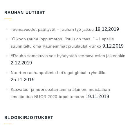
RAUHAN UUTISET
19.12.2019
Teemavuodet päättyvät – rauhan työ jatkuu
“Olkoon rauha loppumaton. Joulu on taas..” – Lapsille
9.12.2019
suunniteltu oma Kauneimmat joululaulut -runko
#Rauha-somekuvia voit hyödyntää teemavuosien jälkeenkin
2.12.2019
Nuorten rauhanpalkinto Let’s get global -ryhmälle
25.11.2019
Kasvatus- ja nuorisoalan ammattilainen: muistathan
19.11.2019
ilmoittautua NUORI2020-tapahtumaan
BLOGIKIRJOITUKSET