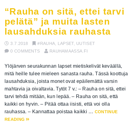
“Rauha on sitä, ettei tarvi
pelätä” ja muita lasten
lausahduksia rauhasta
3.7.2018
#RAUHA
,
LAPSET
,
UUTISET
0 COMMENTS
RAUHAMAASSA.FI
Ylöjärven seurakunnan lapset mietiskelivät keväällä,
mitä heille tulee mieleen sanasta rauha. Tässä koottuja
lausahduksia, joista monet ovat epäilemättä varsin
mahtavia ja oivaltavia. Tytöt 7 v.: – Rauha on sitä, ettei
tarvi tehdä mitään, kun lepää. – Rauha on sitä, että
kaikki on hyvin. – Pitää ottaa iisisti, että voi olla
rauhassa. – Kannattaa poistaa kaikki …
CONTINUE
READING