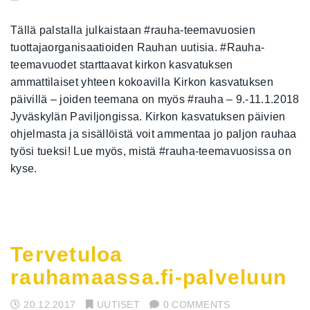
Tällä palstalla julkaistaan #rauha-teemavuosien
tuottajaorganisaatioiden Rauhan uutisia. #Rauha-
teemavuodet starttaavat kirkon kasvatuksen
ammattilaiset yhteen kokoavilla Kirkon kasvatuksen
päivillä – joiden teemana on myös #rauha – 9.-11.1.2018
Jyväskylän Paviljongissa. Kirkon kasvatuksen päivien
ohjelmasta ja sisällöistä voit ammentaa jo paljon rauhaa
työsi tueksi! Lue myös, mistä #rauha-teemavuosissa on
kyse.
Tervetuloa
rauhamaassa.fi-palveluun
20.12.2017
UUTISET
0 COMMENTS