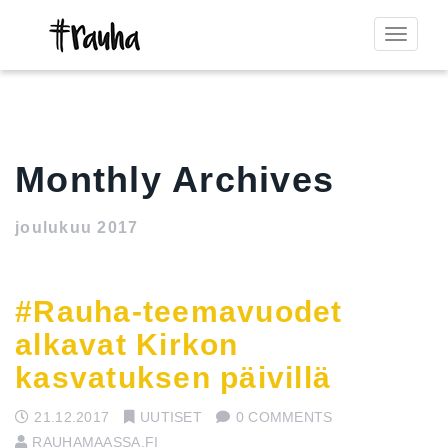
Toggle
navigat
Monthly Archives
joulukuu 2017
#Rauha-teemavuodet
alkavat Kirkon
kasvatuksen päivillä
21.12.2017
UUTISET
0 COMMENTS
RAUHAMAASSA.FI