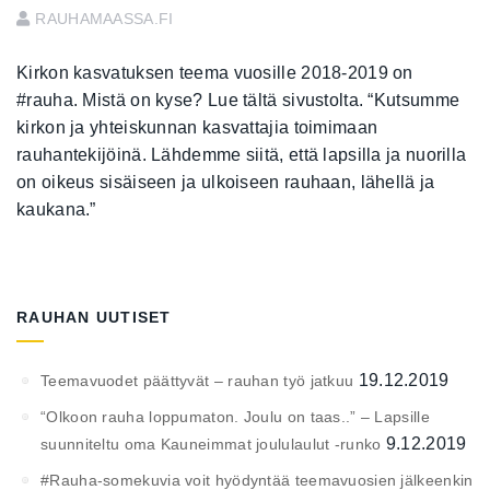
RAUHAMAASSA.FI
Kirkon kasvatuksen teema vuosille 2018-2019 on
#rauha. Mistä on kyse? Lue tältä sivustolta. “Kutsumme
kirkon ja yhteiskunnan kasvattajia toimimaan
rauhantekijöinä. Lähdemme siitä, että lapsilla ja nuorilla
on oikeus sisäiseen ja ulkoiseen rauhaan, lähellä ja
kaukana.”
RAUHAN UUTISET
19.12.2019
Teemavuodet päättyvät – rauhan työ jatkuu
“Olkoon rauha loppumaton. Joulu on taas..” – Lapsille
9.12.2019
suunniteltu oma Kauneimmat joululaulut -runko
#Rauha-somekuvia voit hyödyntää teemavuosien jälkeenkin