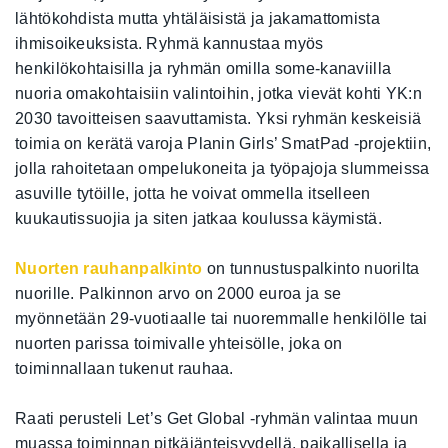
lähtökohdista mutta yhtäläisistä ja jakamattomista
ihmisoikeuksista. Ryhmä kannustaa myös
henkilökohtaisilla ja ryhmän omilla some-kanaviilla
nuoria omakohtaisiin valintoihin, jotka vievät kohti YK:n
2030 tavoitteisen saavuttamista. Yksi ryhmän keskeisiä
toimia on kerätä varoja Planin Girls’ SmatPad -projektiin,
jolla rahoitetaan ompelukoneita ja työpajoja slummeissa
asuville tytöille, jotta he voivat ommella itselleen
kuukautissuojia ja siten jatkaa koulussa käymistä.
Nuorten rauhanpalkinto
on tunnustuspalkinto nuorilta
nuorille. Palkinnon arvo on 2000 euroa ja se
myönnetään 29-vuotiaalle tai nuoremmalle henkilölle tai
nuorten parissa toimivalle yhteisölle, joka on
toiminnallaan tukenut rauhaa.
Raati perusteli Let’s Get Global -ryhmän valintaa muun
muassa toiminnan pitkäjänteisyydellä, paikallisella ja