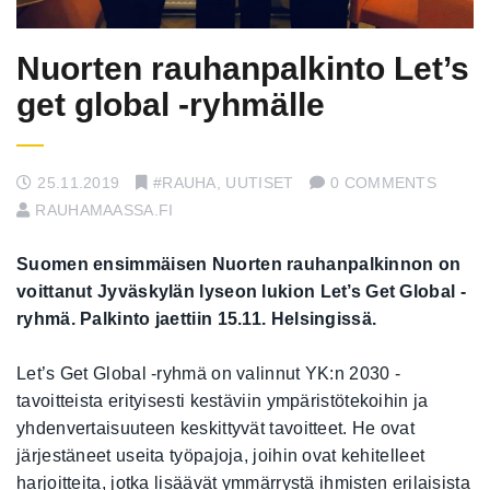
Nuorten rauhanpalkinto Let’s
get global -ryhmälle
25.11.2019
#RAUHA
,
UUTISET
0 COMMENTS
RAUHAMAASSA.FI
Suomen ensimmäisen Nuorten rauhanpalkinnon on
voittanut Jyväskylän lyseon lukion Let’s Get Global -
ryhmä. Palkinto jaettiin 15.11. Helsingissä.
Let’s Get Global -ryhmä on valinnut YK:n 2030 -
tavoitteista erityisesti kestäviin ympäristötekoihin ja
yhdenvertaisuuteen keskittyvät tavoitteet. He ovat
järjestäneet useita työpajoja, joihin ovat kehitelleet
harjoitteita, jotka lisäävät ymmärrystä ihmisten erilaisista