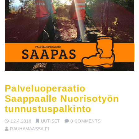
Palveluoperaatio
Saappaalle Nuorisotyön
tunnustuspalkinto
12.4.2018
UUTISET
0 COMMENTS
RAUHAMAASSA.FI