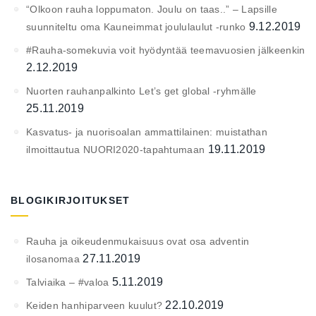
“Olkoon rauha loppumaton. Joulu on taas..” – Lapsille
9.12.2019
suunniteltu oma Kauneimmat joululaulut -runko
#Rauha-somekuvia voit hyödyntää teemavuosien jälkeenkin
2.12.2019
Nuorten rauhanpalkinto Let’s get global -ryhmälle
25.11.2019
Kasvatus- ja nuorisoalan ammattilainen: muistathan
19.11.2019
ilmoittautua NUORI2020-tapahtumaan
BLOGIKIRJOITUKSET
Rauha ja oikeudenmukaisuus ovat osa adventin
27.11.2019
ilosanomaa
5.11.2019
Talviaika – #valoa
22.10.2019
Keiden hanhiparveen kuulut?