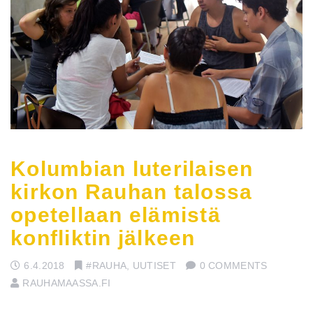
Kolumbian luterilaisen
kirkon Rauhan talossa
opetellaan elämistä
konfliktin jälkeen
6.4.2018
#RAUHA
,
UUTISET
0 COMMENTS
RAUHAMAASSA.FI