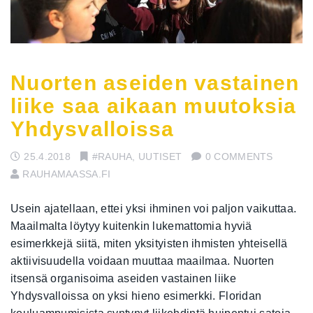
Nuorten aseiden vastainen
liike saa aikaan muutoksia
Yhdysvalloissa
25.4.2018
#RAUHA
,
UUTISET
0 COMMENTS
RAUHAMAASSA.FI
Usein ajatellaan, ettei yksi ihminen voi paljon vaikuttaa.
Maailmalta löytyy kuitenkin lukemattomia hyviä
esimerkkejä siitä, miten yksityisten ihmisten yhteisellä
aktiivisuudella voidaan muuttaa maailmaa. Nuorten
itsensä organisoima aseiden vastainen liike
Yhdysvalloissa on yksi hieno esimerkki. Floridan