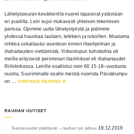
Lähetysseuran kevätleirillä nuoret tapasivat ystäviään
eri puolilta. Leiri sujui mukavasti yhteisen tekemisen
parissa. Opimme uutta lähetystyöstä ja pidimme
yhdessä hauskaa laulaen, leikkien ja rukoillen. Muutama
rohkea uskaltautui avantoon ennen iltaohjelman ja
iltahartauden viettämistä. Viikonlopun kohokohta oli
meille erityisesti perinteiset iltariihikset eli iltahartaudet
Riihikirkossa. Leirille osallistui noin 60 15-18–vuotiasta
nuorta. Suurimmalle osalle meistä nuorista Päiväkumpu
on …
CONTINUE READING
RAUHAN UUTISET
19.12.2019
Teemavuodet päättyvät – rauhan työ jatkuu