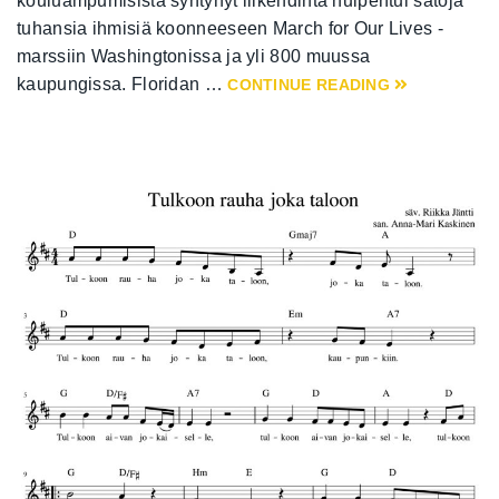
kouluampumisista syntynyt liikehdintä huipentui satoja
tuhansia ihmisiä koonneeseen March for Our Lives -
marssiin Washingtonissa ja yli 800 muussa
kaupungissa. Floridan …
CONTINUE READING