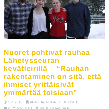
Nuoret pohtivat rauhaa
Lähetysseuran
kevätleirillä – “Rauhan
rakentaminen on sitä, että
ihmiset yrittäisivät
ymmärtää toisiaan”
5.4.2018
#RAUHA
,
NUORET
,
UUTISET
0 COMMENTS
RAUHAMAASSA.FI