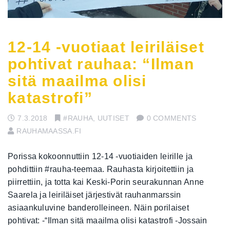
12-14 -vuotiaat leiriläiset
pohtivat rauhaa: “Ilman
sitä maailma olisi
katastrofi”
7.3.2018
#RAUHA
,
UUTISET
0 COMMENTS
RAUHAMAASSA.FI
Porissa kokoonnuttiin 12-14 -vuotiaiden leirille ja
pohdittiin #rauha-teemaa. Rauhasta kirjoitettiin ja
piirrettiin, ja totta kai Keski-Porin seurakunnan Anne
Saarela ja leiriläiset järjestivät rauhanmarssin
asiaankuluvine banderolleineen. Näin porilaiset
pohtivat: -“Ilman sitä maailma olisi katastrofi -Jossain