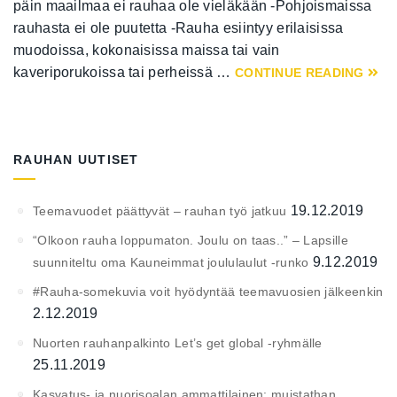
päin maailmaa ei rauhaa ole vieläkään -Pohjoismaissa
rauhasta ei ole puutetta -Rauha esiintyy erilaisissa
muodoissa, kokonaisissa maissa tai vain
kaveriporukoissa tai perheissä …
CONTINUE READING
RAUHAN UUTISET
19.12.2019
Teemavuodet päättyvät – rauhan työ jatkuu
“Olkoon rauha loppumaton. Joulu on taas..” – Lapsille
9.12.2019
suunniteltu oma Kauneimmat joululaulut -runko
#Rauha-somekuvia voit hyödyntää teemavuosien jälkeenkin
2.12.2019
Nuorten rauhanpalkinto Let’s get global -ryhmälle
25.11.2019
Kasvatus- ja nuorisoalan ammattilainen: muistathan