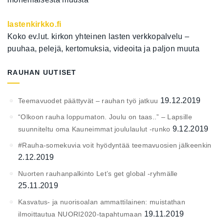
lastenkirkko.fi
Koko ev.lut. kirkon yhteinen lasten verkkopalvelu –
puuhaa, pelejä, kertomuksia, videoita ja paljon muuta
RAUHAN UUTISET
19.12.2019
Teemavuodet päättyvät – rauhan työ jatkuu
“Olkoon rauha loppumaton. Joulu on taas..” – Lapsille
9.12.2019
suunniteltu oma Kauneimmat joululaulut -runko
#Rauha-somekuvia voit hyödyntää teemavuosien jälkeenkin
2.12.2019
Nuorten rauhanpalkinto Let’s get global -ryhmälle
25.11.2019
Kasvatus- ja nuorisoalan ammattilainen: muistathan
19.11.2019
ilmoittautua NUORI2020-tapahtumaan