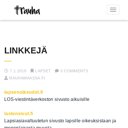
Toggle
navigat
LINKKEJÄ
7.1.2019
LAPSET
0 COMMENTS
RAUHAMAASSA.FI
lapsenoikeudet.fi
LOS-viestintäverkoston sivusto aikuisille
lastensivut.fi
Lapsiasiavaltuutetun sivusto lapsille oikeuksistaan ja
monenlaisesta muusta