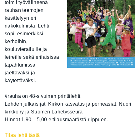
toimii työvälineenä
rauhan teemojen
käsittelyyn eri
näkökulmista. Lehti
sopii esimerkiksi
kerhoihin,
kouluvierailuille ja
leireille sekä erilaisissa
tapahtumissa
jaettavaksi ja
käytettäväksi.
#rauha on 48-sivuinen printtilehti.
Lehden julkaisijat: Kirkon kasvatus ja perheasiat, Nuori
kirkko ry ja Suomen Lähetysseura
Hinnat 1,90 – 5,00 e tilausmäärästä riippuen.
Tilaa lehti tästä