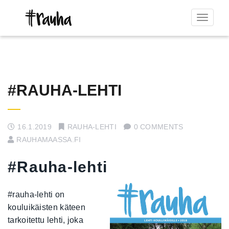
Toggle
navigat
#RAUHA-LEHTI
16.1.2019
RAUHA-LEHTI
0 COMMENTS
RAUHAMAASSA.FI
#Rauha-lehti
#rauha-lehti on
kouluikäisten käteen
tarkoitettu lehti, joka