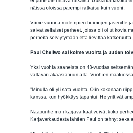
ei puhe ole riittävä ratkaisu. Uusia kahakoita 
näissä oloissa parempi ratkaisu kuin vuohi.
Viime vuonna molempien heimojen jäsenille jae
saivat sellaiset perheet, joissa oli ollut kovia 
perheitä selviytymään että lievittää katkeruutta 
Paul Cheliwo sai kolme vuohta ja uuden toi
Yksi vuohia saaneista on 43-vuotias seitsemä
valtavan akaasiapuun alla. Vuohien määkiessä 
”Minulla oli yli sata vuohta. Olin kokonaan riip
kanssa, kun hyökkäys tapahtui. He yrittivät a
Naapuriheimon karjavarkaat veivät koko perheen
Karjavarkaudesta lähtien Paul on tehnyt sekalai