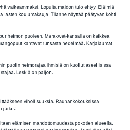
yhä vaikeammaksi. Lopulta maidon tulo ehtyy. Eläimiä
taa lasten koulumaksuja. Tilanne näyttää päätyvän kohti
aapuriheimon puoleen. Marakwet-kansalla on kaikkea.
t mangopuut kantavat runsasta hedelmää. Karjalaumat
n puolin heimorajaa ihmisiä on kuollut aseellisissa
stajaa. Leskiä on paljon.
vittääkseen vihollisuuksia. Rauhankokouksissa
n järkeä.
iltaan elämisen mahdottomuudesta pokotien alueella,