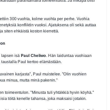
ehkäistään parantamalla toimeentuloa. Ja mikäpä olisi
ttiin 300 vuohta, kolme vuohta per perhe. Vuohia
menetyksiä konfliktin vuoksi. Ajatuksena oli sekä auttaa
ja siten ehkäistä koston kierrettä.
von
n lapsen isä
Paul Cheliwo
. Hän laiduntaa vuohiaan
taustalla Paul kertoo elämästään.
puvainen karjasta”, Paul muistelee. ”Olin vuohien
mpua minua, mutta minä pakenin.”
 toimeentulon. ”Minusta tuli yhtäkkiä hyvin köyhä.”
sia töitä kenelle tahansa, joka maksaisi jotakin.