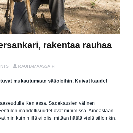
ersankari, rakentaa rauhaa
ENTS
RAUHAMAASSA.FI
tuvat mukautumaan sääoloihin. Kuivat kaudet
 maaseudulla Keniassa. Sadekausien välinen
imeentulon mahdollisuudet ovat minimissä. Ainoastaan
 niin kuin niillä ei olisi mitään hätää vielä silloinkin,