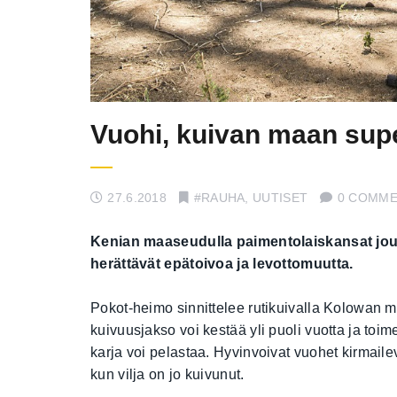
Vuohi, kuivan maan sup
27.6.2018
#RAUHA
,
UUTISET
0 COMM
Kenian maaseudulla paimentolaiskansat jou
herättävät epätoivoa ja levottomuutta.
Pokot-heimo sinnittelee rutikuivalla Kolowan
kuivuusjakso voi kestää yli puoli vuotta ja to
karja voi pelastaa. Hyvinvoivat vuohet kirmailevat
kun vilja on jo kuivunut.