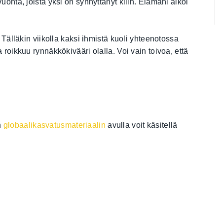
uohta, joista yksi on synnyttänyt kilin. Elämäni alkoi
. Tälläkin viikolla kaksi ihmistä kuoli yhteenotossa
 roikkuu rynnäkkökivääri olalla. Voi vain toivoa, että
n
globaalikasvatusmateriaalin
avulla voit käsitellä