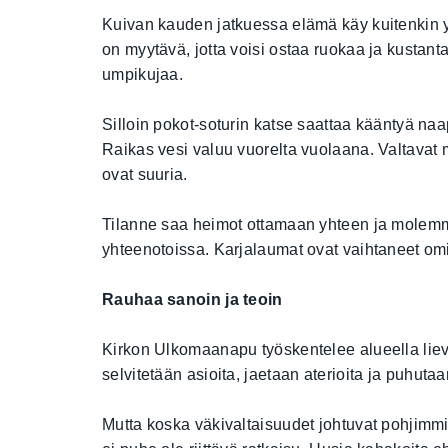
Kuivan kauden jatkuessa elämä käy kuitenkin 
on myytävä, jotta voisi ostaa ruokaa ja kustan
umpikujaa.
Silloin pokot-soturin katse saattaa kääntyä n
Raikas vesi valuu vuorelta vuolaana. Valtava
ovat suuria.
Tilanne saa heimot ottamaan yhteen ja molemmi
yhteenotoissa. Karjalaumat ovat vaihtaneet omi
Rauhaa sanoin ja teoin
Kirkon Ulkomaanapu työskentelee alueella lie
selvitetään asioita, jaetaan aterioita ja puhutaa
Mutta koska väkivaltaisuudet johtuvat pohjimm