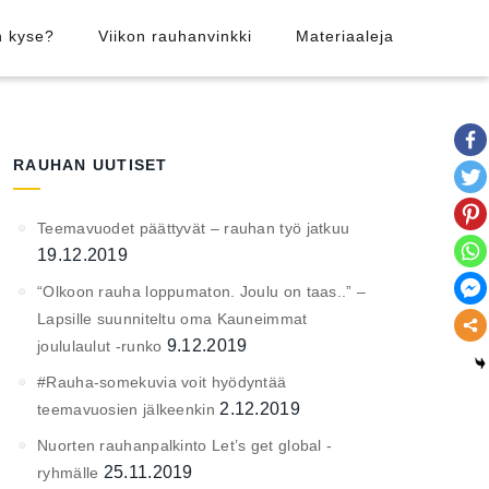
n kyse?
Viikon rauhanvinkki
Materiaaleja
RAUHAN UUTISET
Teemavuodet päättyvät – rauhan työ jatkuu
19.12.2019
“Olkoon rauha loppumaton. Joulu on taas..” –
Lapsille suunniteltu oma Kauneimmat
9.12.2019
joululaulut -runko
#Rauha-somekuvia voit hyödyntää
2.12.2019
teemavuosien jälkeenkin
Nuorten rauhanpalkinto Let’s get global -
25.11.2019
ryhmälle