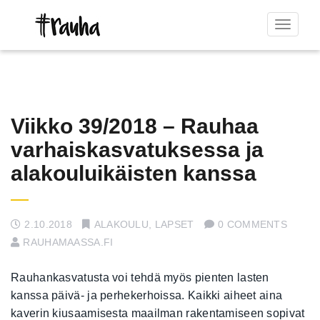
Toggle
navigat
Viikko 39/2018 – Rauhaa
varhaiskasvatuksessa ja
alakouluikäisten kanssa
2.10.2018
ALAKOULU
,
LAPSET
0 COMMENTS
RAUHAMAASSA.FI
Rauhankasvatusta voi tehdä myös pienten lasten
kanssa päivä- ja perhekerhoissa. Kaikki aiheet aina
kaverin kiusaamisesta maailman rakentamiseen sopivat