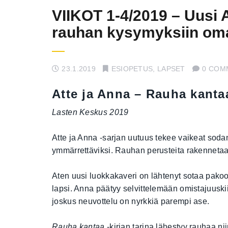
VIIKOT 1-4/2019 – Uusi At
rauhan kysymyksiin om
23.1.2019
ESIOPETUS
,
LAPSET
0 COM
Atte ja Anna – Rauha kanta
Lasten Keskus 2019
Atte ja Anna -sarjan uutuus tekee vaikeat soda
ymmärrettäviksi. Rauhan perusteita rakennetaan
Aten uusi luokkakaveri on lähtenyt sotaa pakoon
lapsi. Anna päätyy selvittelemään omistajuuski
joskus neuvottelu on nyrkkiä parempi ase.
Rauha kantaa
-kirjan tarina lähestyy rauhaa n