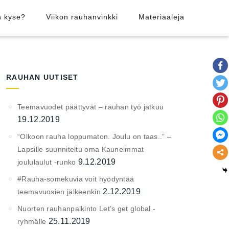
n kyse?
Viikon rauhanvinkki
Materiaaleja
RAUHAN UUTISET
Teemavuodet päättyvät – rauhan työ jatkuu
19.12.2019
“Olkoon rauha loppumaton. Joulu on taas..” –
Lapsille suunniteltu oma Kauneimmat
9.12.2019
joululaulut -runko
#Rauha-somekuvia voit hyödyntää
2.12.2019
teemavuosien jälkeenkin
Nuorten rauhanpalkinto Let’s get global -
25.11.2019
ryhmälle