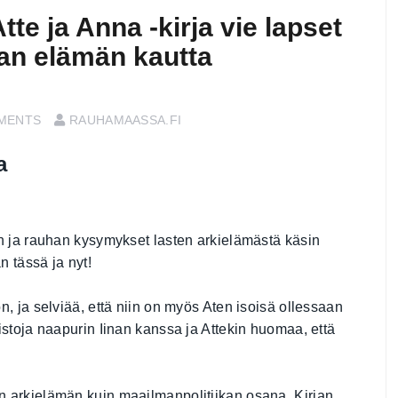
te ja Anna -kirja vie lapset
an elämän kautta
MENTS
RAUHAMAASSA.FI
a
n ja rauhan kysymykset lasten arkielämästä käsin
 tässä ja nyt!
, ja selviää, että niin on myös Aten isoisä ollessaan
istoja naapurin Iinan kanssa ja Attekin huomaa, että
iin arkielämän kuin maailmanpolitiikan osana. Kirjan