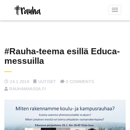
Toggle
navigat
#Rauha-teema esillä Educa-
messuilla
24.1.2018
UUTISET
0 COMMENTS
RAUHAMAASSA.FI