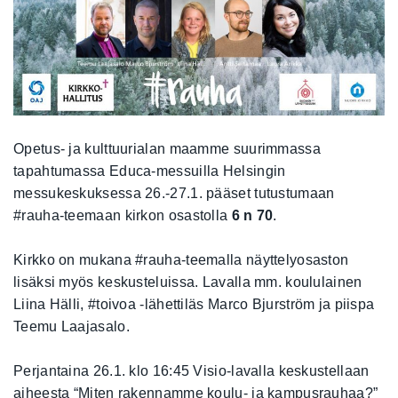
Opetus- ja kulttuurialan maamme suurimmassa
tapahtumassa Educa-messuilla Helsingin
messukeskuksessa 26.-27.1. pääset tutustumaan
#rauha-teemaan kirkon osastolla
6 n 70
.
Kirkko on mukana #rauha-teemalla näyttelyosaston
lisäksi myös keskusteluissa. Lavalla mm. koululainen
Liina Hälli, #toivoa -lähettiläs Marco Bjurström ja piispa
Teemu Laajasalo.
Perjantaina 26.1. klo 16:45 Visio-lavalla keskustellaan
aiheesta “Miten rakennamme koulu- ja kampusrauhaa?”