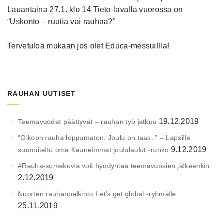
Lauantaina 27.1. klo 14 Tieto-lavalla vuorossa on
“Uskonto – ruutia vai rauhaa?”
Tervetuloa mukaan jos olet Educa-messuillla!
RAUHAN UUTISET
19.12.2019
Teemavuodet päättyvät – rauhan työ jatkuu
“Olkoon rauha loppumaton. Joulu on taas..” – Lapsille
9.12.2019
suunniteltu oma Kauneimmat joululaulut -runko
#Rauha-somekuvia voit hyödyntää teemavuosien jälkeenkin
2.12.2019
Nuorten rauhanpalkinto Let’s get global -ryhmälle
25.11.2019