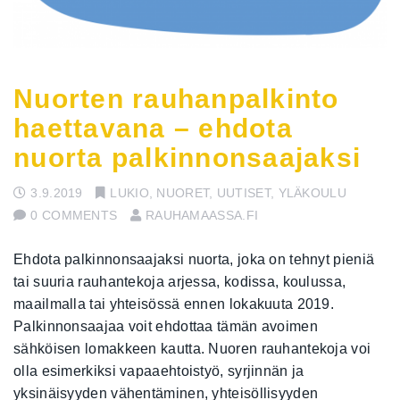
Nuorten rauhanpalkinto
haettavana – ehdota
nuorta palkinnonsaajaksi
3.9.2019
LUKIO
,
NUORET
,
UUTISET
,
YLÄKOULU
0 COMMENTS
RAUHAMAASSA.FI
Ehdota palkinnonsaajaksi nuorta, joka on tehnyt pieniä
tai suuria rauhantekoja arjessa, kodissa, koulussa,
maailmalla tai yhteisössä ennen lokakuuta 2019.
Palkinnonsaajaa voit ehdottaa tämän avoimen
sähköisen lomakkeen kautta. Nuoren rauhantekoja voi
olla esimerkiksi vapaaehtoistyö, syrjinnän ja
yksinäisyyden vähentäminen, yhteisöllisyyden