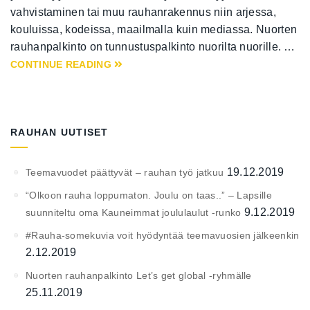
vahvistaminen tai muu rauhanrakennus niin arjessa,
kouluissa, kodeissa, maailmalla kuin mediassa. Nuorten
rauhanpalkinto on tunnustuspalkinto nuorilta nuorille. …
CONTINUE READING
RAUHAN UUTISET
19.12.2019
Teemavuodet päättyvät – rauhan työ jatkuu
“Olkoon rauha loppumaton. Joulu on taas..” – Lapsille
9.12.2019
suunniteltu oma Kauneimmat joululaulut -runko
#Rauha-somekuvia voit hyödyntää teemavuosien jälkeenkin
2.12.2019
Nuorten rauhanpalkinto Let’s get global -ryhmälle
25.11.2019