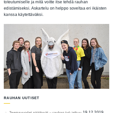
toteutumiselle ja mitä voitte itse tehdä rauhan
edistämiseksi. Askartelu on helppo soveltaa eri ikäisten
kanssa käytettäväksi.
RAUHAN UUTISET
19.12.2019
Teemavuodet päättyvät – rauhan työ jatkuu