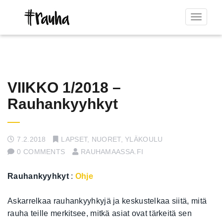
Toggle
navigat
VIIKKO 1/2018 –
Rauhankyyhkyt
7.2.2018
LAPSET
,
NUORET
,
YLÄKOULU
0 COMMENTS
RAUHAMAASSA.FI
Rauhankyyhkyt
:
Ohje
Askarrelkaa rauhankyyhkyjä ja keskustelkaa siitä, mitä
rauha teille merkitsee, mitkä asiat ovat tärkeitä sen