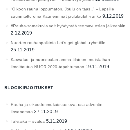
“Olkoon rauha loppumaton. Joulu on taas..” – Lapsille
9.12.2019
suunniteltu oma Kauneimmat joululaulut -runko
#Rauha-somekuvia voit hyödyntää teemavuosien jälkeenkin
2.12.2019
Nuorten rauhanpalkinto Let’s get global -ryhmälle
25.11.2019
Kasvatus- ja nuorisoalan ammattilainen: muistathan
19.11.2019
ilmoittautua NUORI2020-tapahtumaan
BLOGIKIRJOITUKSET
Rauha ja oikeudenmukaisuus ovat osa adventin
27.11.2019
ilosanomaa
5.11.2019
Talviaika – #valoa